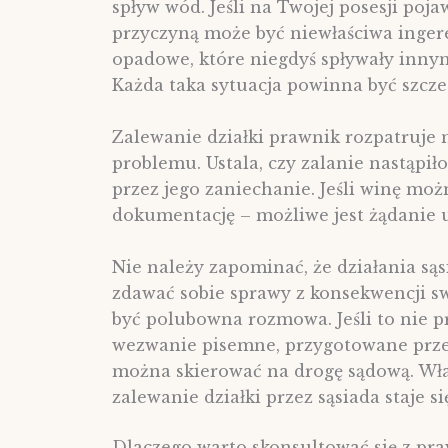
spływ wód. Jeśli na Twojej posesji poja
przyczyną może być niewłaściwa ingere
opadowe, które niegdyś spływały inny
Każda taka sytuacja powinna być szcz
Zalewanie działki prawnik rozpatruje n
problemu. Ustala, czy zalanie nastąpił
przez jego zaniechanie. Jeśli winę mo
dokumentację – możliwe jest żądanie 
Nie należy zapominać, że działania s
zdawać sobie sprawy z konsekwencji s
być polubowna rozmowa. Jeśli to nie 
wezwanie pisemne, przygotowane przez
można skierować na drogę sądową. Właś
zalewanie działki przez sąsiada staje s
Dlaczego warto skonsultować się z pr