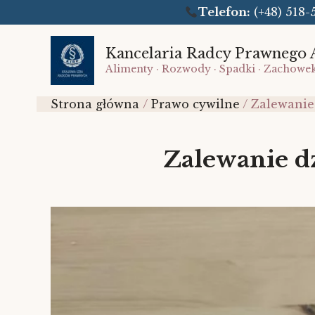
Telefon:
(+48) 51
Przejdź
do
Kancelaria Radcy Prawnego 
Alimenty · Rozwody · Spadki · Zachowe
treści
Strona główna
Prawo cywilne
Zalewanie
Zalewanie d