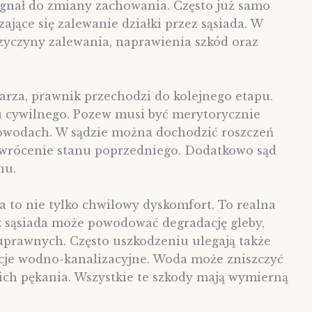
ygnał do zmiany zachowania. Często już samo
jące się zalewanie działki przez sąsiada. W
yczyny zalewania, naprawienia szkód oraz
arza, prawnik przechodzi do kolejnego etapu.
u cywilnego. Pozew musi być merytorycznie
dowodach. W sądzie można dochodzić roszczeń
ywrócenie stanu poprzedniego. Dodatkowo sąd
nu.
a to nie tylko chwilowy dyskomfort. To realna
ez sąsiada może powodować degradację gleby,
 uprawnych. Często uszkodzeniu ulegają także
alacje wodno-kanalizacyjne. Woda może zniszczyć
ch pękania. Wszystkie te szkody mają wymierną