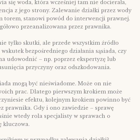
wia się woda, która wcześniej tam nie docierała,
ncja z jego strony. Zalewanie działki przez wody
m torem, stanowi powód do interwencji prawnej.
egółowo przeanalizowana przez prawnika.
ie tylko skutki, ale przede wszystkim źródło
o wskutek bezpośredniego działania sąsiada, czy
żna udowodnić – np. poprzez ekspertyzę lub
usunięcia przyczyny oraz odszkodowania.
ąsiada mogą być nieświadome. Może on nie
woich prac. Dlatego pierwszym krokiem może
przyniesie efektu, kolejnym krokiem powinno być
 prawnika. Gdy i ono zawiedzie – sprawę
nie wtedy rola specjalisty w sprawach o
ię kluczowa.
awnikiem w przypadku zalewania działki?