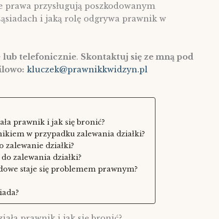
ie prawa przysługują poszkodowanym
 sąsiadach i jaką rolę odgrywa prawnik w
e
lub telefonicznie
.
Skontaktuj się ze mną pod
ilowo:
kluczek@prawnikkwidzyn.pl
ała prawnik i jak się bronić?
nikiem w przypadku zalewania działki?
o zalewanie działki?
 do zalewania działki?
adowe staje się problemem prawnym?
siada?
iała prawnik i jak się bronić?