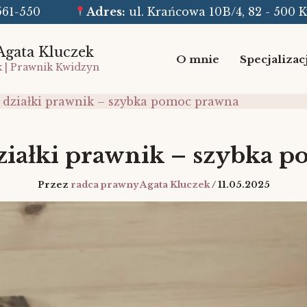
8-561-550
Adres:
ul. Krańcowa 10B/4, 82 - 500 
Agata Kluczek
O mnie
Specjalizac
k | Prawnik Kwidzyn
 działki prawnik – szybka pomoc prawna
ziałki prawnik – szybka 
Przez
radca prawny Agata Kluczek
/
11.05.2025