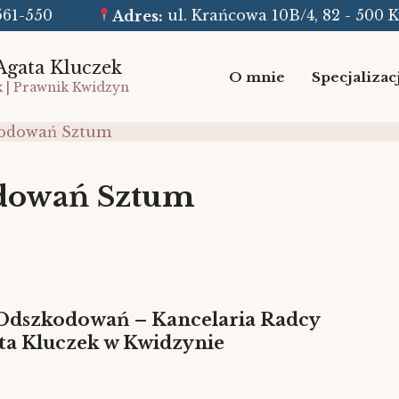
8-561-550
Adres:
ul. Krańcowa 10B/4, 82 - 500 
Agata Kluczek
O mnie
Specjalizac
k | Prawnik Kwidzyn
kodowań Sztum
dowań Sztum
Odszkodowań – Kancelaria Radcy
a Kluczek w Kwidzynie