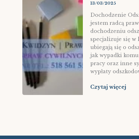
13/03/2025
Dochodzenie Odsz
jestem radcą pra
dochodzeniu odsz
specjalizuje się 
ubiegają się o od
jak wypadki komu
pracy oraz inne s
wypłaty odszkodow
Dochodzenie
Czytaj więcej
Odszkodowań
–
Kancelaria
Radcy
Prawnego
Agata