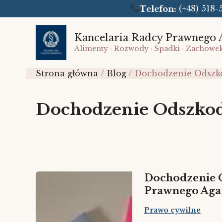
Telefon:
(+48) 51
Przejdź
do
Kancelaria Radcy Prawnego 
Alimenty · Rozwody · Spadki · Zachowe
treści
Strona główna
Blog
Dochodzenie Odsz
Dochodzenie Odszko
Dochodzenie 
Prawnego Agat
Prawo cywilne