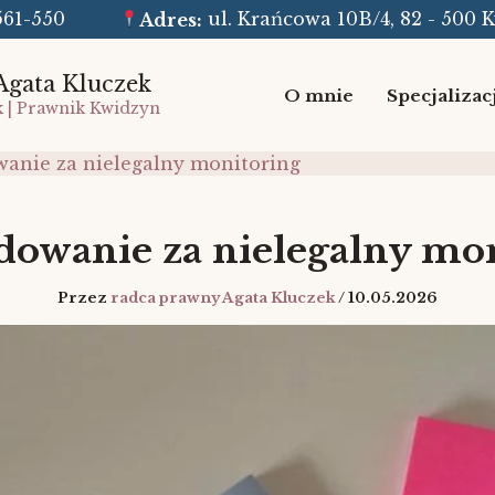
8-561-550
Adres:
ul. Krańcowa 10B/4, 82 - 500 
Agata Kluczek
O mnie
Specjalizac
k | Prawnik Kwidzyn
anie za nielegalny monitoring
owanie za nielegalny mo
Przez
radca prawny Agata Kluczek
/
10.05.2026