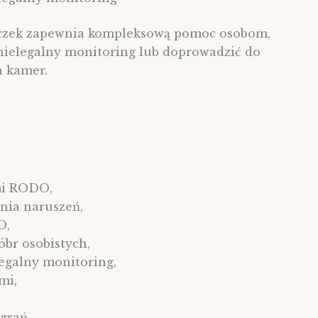
uczek zapewnia kompleksową pomoc osobom,
nielegalny monitoring lub doprowadzić do
h kamer.
mi RODO,
nia naruszeń,
O,
br osobistych,
egalny monitoring,
mi,
grań,