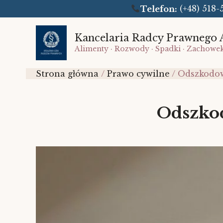
Telefon:
(+48) 51
Przejdź
do
Kancelaria Radcy Prawnego 
Alimenty · Rozwody · Spadki · Zachowe
treści
Strona główna
Prawo cywilne
Odszkodow
Odszkod