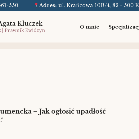
8-561-550
Adres:
ul. Krańcowa 10B/4, 82 - 500 
Agata Kluczek
O mnie
Specjalizac
k | Prawnik Kwidzyn
umencka – Jak ogłosić upadłość
?