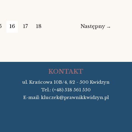
5
16
17
18
Następny
→
KONTAKT
ul. Krańcowa 10B/4, 82 - 500 Kwidzyn
Tel.: (+48) 518 561 550
E-mail: kluczek@prawnikkwidzyn.pl