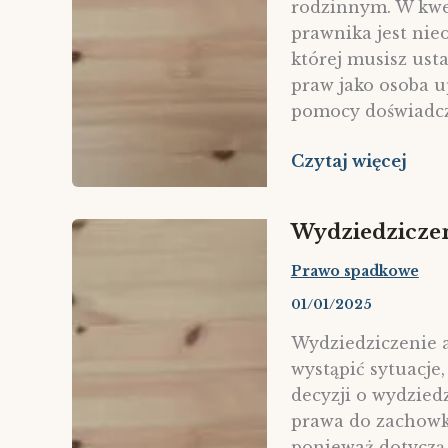
rodzinnym. W kwe
prawnika jest nieo
której musisz ust
praw jako osoba u
pomocy doświadcz
Prawnik
Czytaj więcej
od
alimentów
Wydziedziczen
Prawo spadkowe
01/01/2025
Wydziedziczenie 
wystąpić sytuacje,
decyzji o wydzied
prawa do zachowku
ponieważ dotyczą 