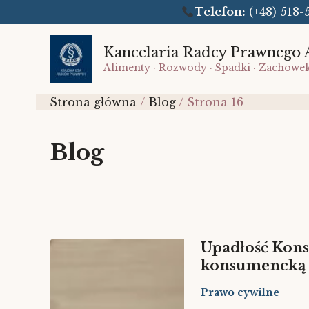
Telefon:
(+48) 51
Przejdź
do
Kancelaria Radcy Prawnego 
Alimenty · Rozwody · Spadki · Zachowe
treści
Strona główna
Blog
Strona 16
Blog
Upadłość Kons
konsumencką 
Prawo cywilne