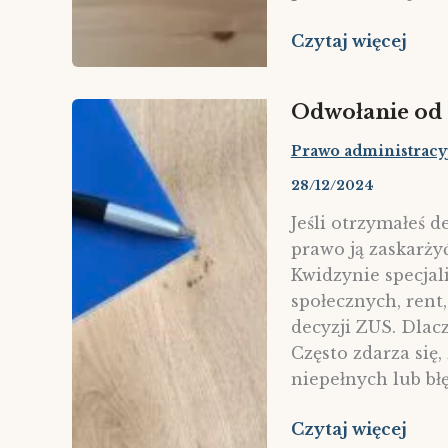
Jak
Czytaj więcej
ogłosić
upadłość
Odwołanie od 
konsumencką
?
Prawo administracy
28/12/2024
Jeśli otrzymałeś d
prawo ją zaskarży
Kwidzynie specjal
społecznych, rent
decyzji ZUS. Dlac
Często zdarza się
niepełnych lub bł
Odwołanie
Czytaj więcej