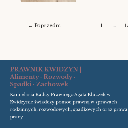
od
decyzji
ZUS
←
Poprzedni
1
…
1
PRAWNIK KWIDZYN |
Alimenty ·
Rozwody ·
Spadki ·
Zachowek
Kancelaria Radcy Prawnego Agata Kluczek w
Kwidzynie świadczy pomoc prawną w sprawach
rodzinnych, rozwodowych, spadkowych oraz prawa
pracy.