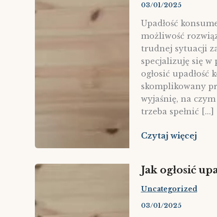
03/01/2025
Upadłość konsume
możliwość rozwią
trudnej sytuacji 
specjalizuję się w
ogłosić upadłość 
skomplikowany pr
wyjaśnię, na czym
trzeba spełnić […]
Upadłość
Czytaj więcej
Konsumencka
–
Jak ogłosić u
Jak
ogłosić
Uncategorized
upadłość
03/01/2025
konsumencką