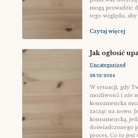
mogą prowadzić d
tego względu, aby
Wydziedziczenie
Czytaj więcej
a
zachowek
Jak ogłosić u
Uncategorized
28/12/2024
W sytuacji, gdy T
możliwości i nie m
konsumencka może 
zacząć na nowo. Je
konsumencką, jedną
doświadczonego pr
proces. Co to jest