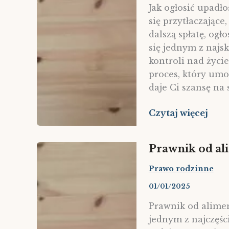
?
Jak ogłosić upadło
się przytłaczające
dalszą spłatę, og
się jednym z najs
kontroli nad życi
proces, który umo
daje Ci szansę na 
Jak
Czytaj więcej
ogłosić
upadłość
Prawnik od a
konsumencką
?
Prawo rodzinne
01/01/2025
Prawnik od alime
jednym z najczęśc